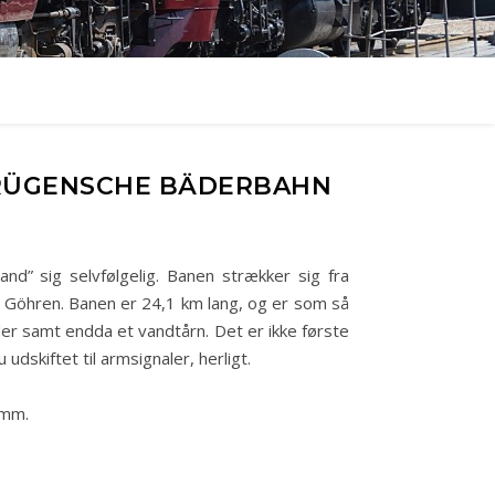
 RÜGENSCHE BÄDERBAHN
” sig selvfølgelig. Banen strækker sig fra
ed Göhren. Banen er 24,1 km lang, og er som så
r samt endda et vandtårn. Det er ikke første
skiftet til armsignaler, herligt.
 mm.