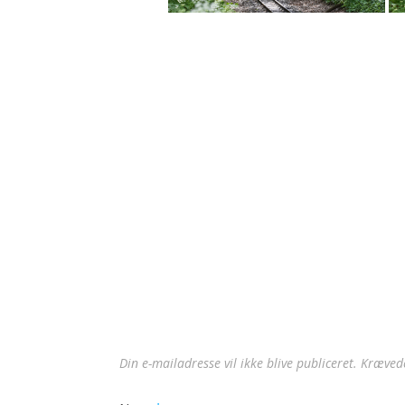
Din e-mailadresse vil ikke blive publiceret.
Krævede