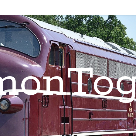
monTog