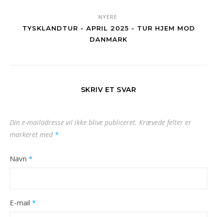
NYERE
TYSKLANDTUR - APRIL 2025 - TUR HJEM MOD
DANMARK
SKRIV ET SVAR
Din e-mailadresse vil ikke blive publiceret.
Krævede felter er
markeret med
*
Navn
*
E-mail
*