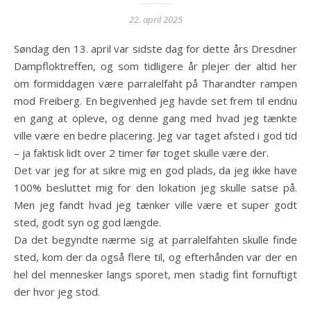
22. april 2025
Søndag den 13. april var sidste dag for dette års Dresdner
Dampfloktreffen, og som tidligere år plejer der altid her
om formiddagen være parralelfaht på Tharandter rampen
mod Freiberg. En begivenhed jeg havde set frem til endnu
en gang at opleve, og denne gang med hvad jeg tænkte
ville være en bedre placering. Jeg var taget afsted i god tid
– ja faktisk lidt over 2 timer før toget skulle være der.
Det var jeg for at sikre mig en god plads, da jeg ikke have
100% besluttet mig for den lokation jeg skulle satse på.
Men jeg fandt hvad jeg tænker ville være et super godt
sted, godt syn og god længde.
Da det begyndte nærme sig at parralelfahten skulle finde
sted, kom der da også flere til, og efterhånden var der en
hel del mennesker langs sporet, men stadig fint fornuftigt
der hvor jeg stod.