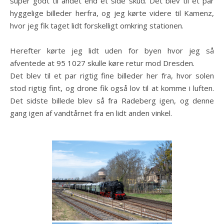
super godt til andet end et side skud. Det blev til et par
hyggelige billeder herfra, og jeg kørte videre til Kamenz,
hvor jeg fik taget lidt forskelligt omkring stationen.
Herefter kørte jeg lidt uden for byen hvor jeg så
afventede at 95 1027 skulle køre retur mod Dresden.
Det blev til et par rigtig fine billeder her fra, hvor solen
stod rigtig fint, og drone fik også lov til at komme i luften.
Det sidste billede blev så fra Radeberg igen, og denne
gang igen af vandtårnet fra en lidt anden vinkel.