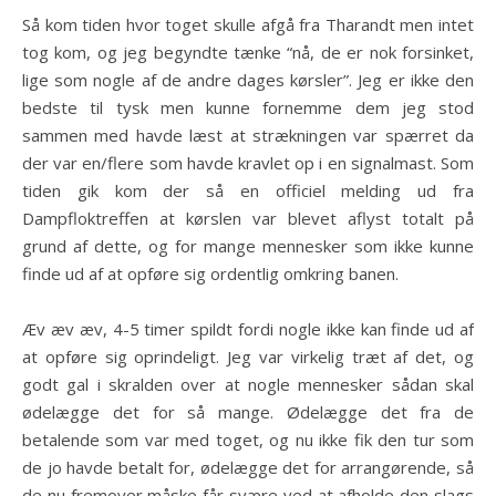
Så kom tiden hvor toget skulle afgå fra Tharandt men intet
tog kom, og jeg begyndte tænke “nå, de er nok forsinket,
lige som nogle af de andre dages kørsler”. Jeg er ikke den
bedste til tysk men kunne fornemme dem jeg stod
sammen med havde læst at strækningen var spærret da
der var en/flere som havde kravlet op i en signalmast. Som
tiden gik kom der så en officiel melding ud fra
Dampfloktreffen at kørslen var blevet aflyst totalt på
grund af dette, og for mange mennesker som ikke kunne
finde ud af at opføre sig ordentlig omkring banen.
Æv æv æv, 4-5 timer spildt fordi nogle ikke kan finde ud af
at opføre sig oprindeligt. Jeg var virkelig træt af det, og
godt gal i skralden over at nogle mennesker sådan skal
ødelægge det for så mange. Ødelægge det fra de
betalende som var med toget, og nu ikke fik den tur som
de jo havde betalt for, ødelægge det for arrangørende, så
de nu fremover måske får svære ved at afholde den slags