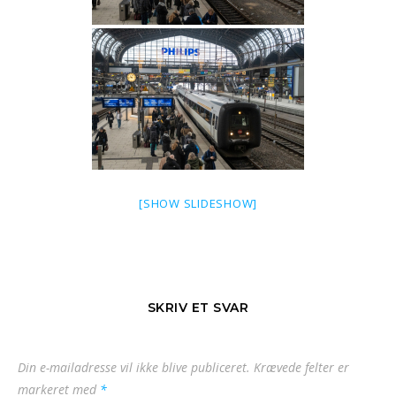
[SHOW SLIDESHOW]
SKRIV ET SVAR
Din e-mailadresse vil ikke blive publiceret.
Krævede felter er
markeret med
*