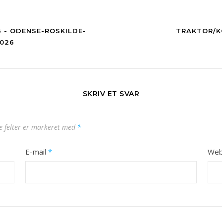
 - ODENSE-ROSKILDE-
TRAKTOR/KØ
2026
SKRIV ET SVAR
 felter er markeret med
*
E-mail
*
Web