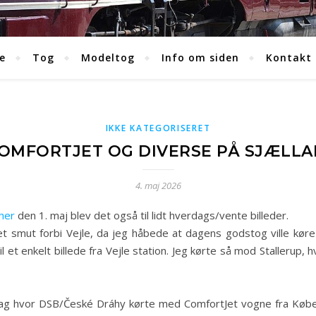
e
Tog
Modeltog
Info om siden
Kontakt
IKKE KATEGORISERET
OMFORTJET OG DIVERSE PÅ SJÆLLAN
4. maj 2026
her
den 1. maj blev det også til lidt hverdags/vente billeder.
et smut forbi Vejle, da jeg håbede at dagens godstog ville kør
l et enkelt billede fra Vejle station. Jeg kørte så mod Stallerup, hv
e dag hvor DSB/České Dráhy kørte med ComfortJet vogne fra Køb