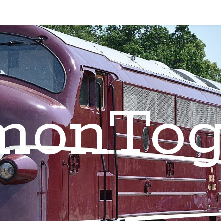
monTog