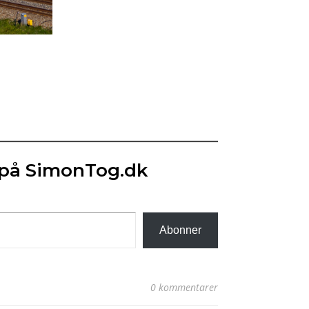
 på SimonTog.dk
Abonner
0 kommentarer