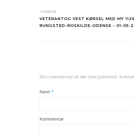
FORRIGE
VETERANTOG VEST KØRSEL MED MY 1126
RUNGSTED-ROSKILDE-ODENSE - 01-05-
Din e-mailadresse vil ikke blive publiceret.
Krævede
Navn
*
Kommentar