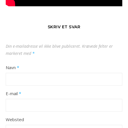
SKRIV ET SVAR
Din e-mailadresse vil ikke blive publiceret.
Krævede felter er
markeret med
*
Navn
*
E-mail
*
Websted