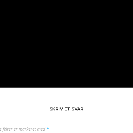
SKRIV ET SVAR
 felter er markeret med
*