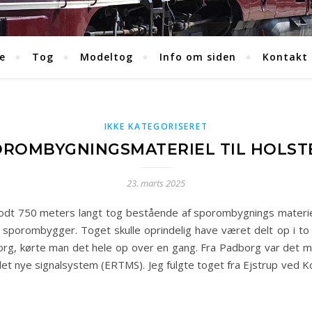
e
Tog
Modeltog
Info om siden
Kontakt
IKKE KATEGORISERET
POROMBYGNINGSMATERIEL TIL HOLSTE
23. marts 2025
odt 750 meters langt tog bestående af sporombygnings materiel
 sporombygger. Toget skulle oprindelig have været delt op i t
borg, kørte man det hele op over en gang. Fra Padborg var det 
t nye signalsystem (ERTMS). Jeg fulgte toget fra Ejstrup ved Koldin