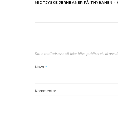
MIDTJYSKE JERNBANER PÅ THYBANEN - 
Din e-mailadresse vil ikke blive publiceret.
Krævede
Navn
*
Kommentar