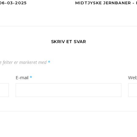
06-03-2025
MIDTJYSKE JERNBANER -
SKRIV ET SVAR
 felter er markeret med
*
E-mail
*
Web