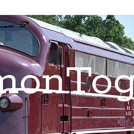
monTog