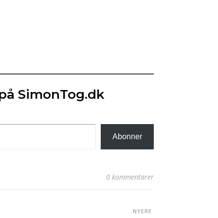
 på SimonTog.dk
Abonner
0 kommentarer
NYERE