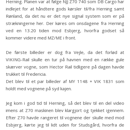
Herning. Planen var at følge NJJ Z70 740 som DB Cargo har
indlejet for at håndtere gods kørsler til/fra Herning samt
Rønland, da det nu er det nye signal system som er på
strækningerne her. Der køres om onsdagene fra Herning
ved en 13.20 tiden mod Esbjerg, hvorfra godset så
kommer videre med MZ/ME i front.
De første billeder er dog fra Vejle, da det forlød at
VIKING-Rail skulle en tur på havnen med en række gule
skærver vogne, som Hector Rail tidligere på dagen havde
trukket til Fredericia.
Det blev til et par billeder af MY 1148 + VIK 1831 som
holdt med vognene på syd kajen.
Jeg kom i god tid til Herning, så det blev til en del video
imens at Z70 maskinen blev klargjort og tjekket igennem.
Efter Z70 havde rangeret til vognene der skulle med mod
Esbjerg, kørte jeg til lidt uden for Studsgård, hvorfra de