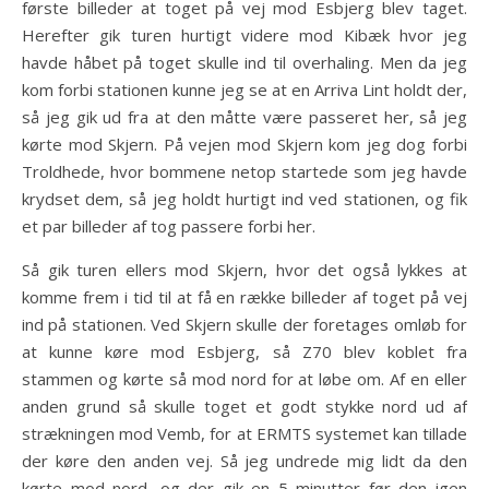
første billeder at toget på vej mod Esbjerg blev taget.
Herefter gik turen hurtigt videre mod Kibæk hvor jeg
havde håbet på toget skulle ind til overhaling. Men da jeg
kom forbi stationen kunne jeg se at en Arriva Lint holdt der,
så jeg gik ud fra at den måtte være passeret her, så jeg
kørte mod Skjern. På vejen mod Skjern kom jeg dog forbi
Troldhede, hvor bommene netop startede som jeg havde
krydset dem, så jeg holdt hurtigt ind ved stationen, og fik
et par billeder af tog passere forbi her.
Så gik turen ellers mod Skjern, hvor det også lykkes at
komme frem i tid til at få en række billeder af toget på vej
ind på stationen. Ved Skjern skulle der foretages omløb for
at kunne køre mod Esbjerg, så Z70 blev koblet fra
stammen og kørte så mod nord for at løbe om. Af en eller
anden grund så skulle toget et godt stykke nord ud af
strækningen mod Vemb, for at ERMTS systemet kan tillade
der køre den anden vej. Så jeg undrede mig lidt da den
kørte mod nord, og der gik en 5 minutter før den igen