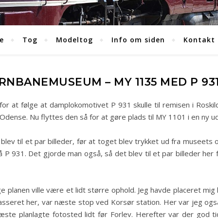
e
Tog
Modeltog
Info om siden
Kontakt
NBANEMUSEUM – MY 1135 MED P 931
or at følge at damplokomotivet P 931 skulle til remisen i Roski
ense. Nu flyttes den så for at gøre plads til MY 1101 i en ny uds
ev til et par billeder, før at toget blev trykket ud fra museets 
på P 931. Det gjorde man også, så det blev til et par billeder her
e planen ville være et lidt større ophold. Jeg havde placeret mig
asseret her, var næste stop ved Korsør station. Her var jeg og
ste planlagte fotosted lidt før Forlev. Herefter var der god t