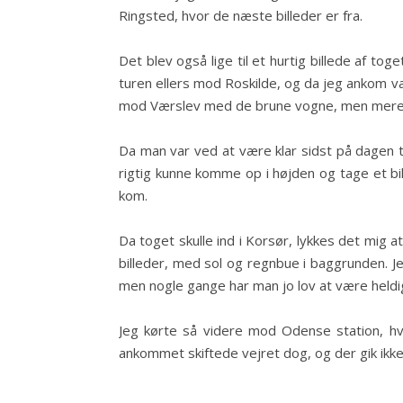
Ringsted, hvor de næste billeder er fra.
Det blev også lige til et hurtig billede af to
turen ellers mod Roskilde, og da jeg ankom va
mod Værslev med de brune vogne, men mere h
Da man var ved at være klar sidst på dagen t
rigtig kunne komme op i højden og tage et bill
kom.
Da toget skulle ind i Korsør, lykkes det mig 
billeder, med sol og regnbue i baggrunden. Je
men nogle gange har man jo lov at være heldig
Jeg kørte så videre mod Odense station, hvo
ankommet skiftede vejret dog, og der gik ikk