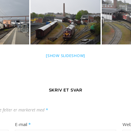
[SHOW SLIDESHOW]
SKRIV ET SVAR
 felter er markeret med
*
E-mail
*
Web