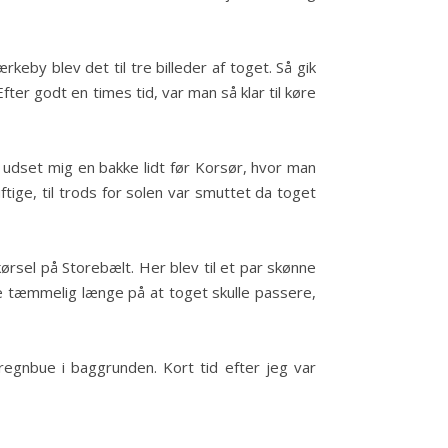
keby blev det til tre billeder af toget. Så gik
er godt en times tid, var man så klar til køre
 udset mig en bakke lidt før Korsør, hvor man
ftige, til trods for solen var smuttet da toget
ørsel på Storebælt. Her blev til et par skønne
ede tæmmelig længe på at toget skulle passere,
regnbue i baggrunden. Kort tid efter jeg var