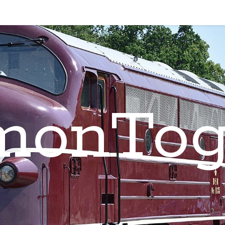
monTog