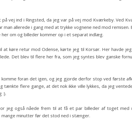
get på vej ind i Ringsted, da jeg var på vej mod Kværkeby. Ved Kvær
r man allerede i gang med at trykke vognene ned mod remisen. Eft
er om og billeder kommer op i et separat indlæg.
il at køre retur mod Odense, kørte jeg til Korsør. Her havde jeg
ede. Det blev til flere her fra, som jeg syntes blev ganske fornu
at komme foran det igen, og jeg gjorde derfor stop ved første afk
g tænkte flere gange, at det nok ikke ville lykkes, da jeg vent
 :).
r jeg også nåede frem til at få et par billeder af toget med 
e mange minutter før det stod ned i stænger.