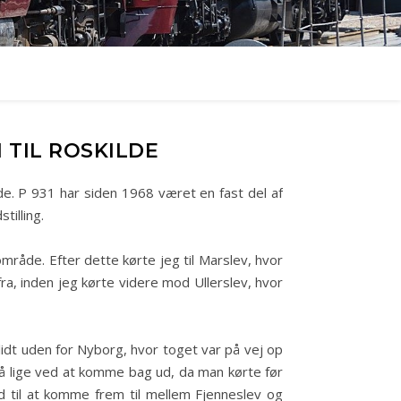
 TIL ROSKILDE
lde. P 931 har siden 1968 været en fast del af
tilling.
område. Efter dette kørte jeg til Marslev, hvor
 fra, inden jeg kørte videre mod Ullerslev, hvor
 lidt uden for Nyborg, hvor toget var på vej op
så lige ved at komme bag ud, da man kørte før
id til at komme frem til mellem Fjenneslev og