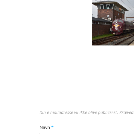
Din e-mailadresse vil ikke blive publiceret.
Krævede
Navn
*