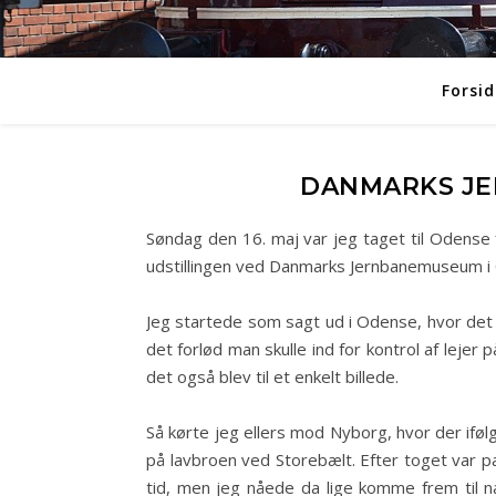
Forsid
DANMARKS JER
Søndag den 16. maj var jeg taget til Odense f
udstillingen ved Danmarks Jernbanemuseum i Od
Jeg startede som sagt ud i Odense, hvor det bl
det forlød man skulle ind for kontrol af lejer 
det også blev til et enkelt billede.
Så kørte jeg ellers mod Nyborg, hvor der ifølg
på lavbroen ved Storebælt. Efter toget var p
tid, men jeg nåede da lige komme frem til næ