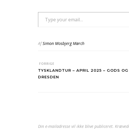
Type your email…
Af
Simon Mosbjerg Mørch
FORRIGE
TYSKLANDTUR – APRIL 2025 – GODS O
DRESDEN
Din e-mailadresse vil ikke blive publiceret.
Krævede