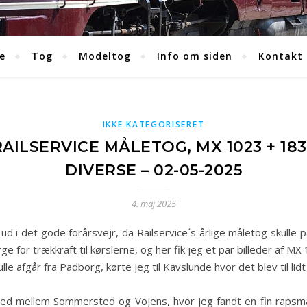
e
Tog
Modeltog
Info om siden
Kontakt
IKKE KATEGORISERET
 RAILSERVICE MÅLETOG, MX 1023 + 
DIVERSE – 02-05-2025
4. maj 2025
d i det gode forårsvejr, da Railservice´s årlige måletog skulle på
ge for trækkraft til kørslerne, og her fik jeg et par billeder af
e afgår fra Padborg, kørte jeg til Kavslunde hvor det blev til lidt 
g ned mellem Sommersted og Vojens, hvor jeg fandt en fin rapsmar