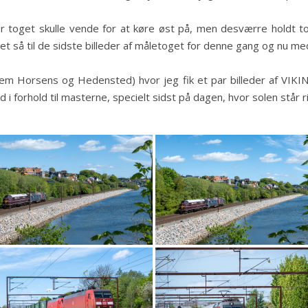
or toget skulle vende for at køre øst på, men desværre holdt tog
 det så til de sidste billeder af måletoget for denne gang og nu me
ellem Horsens og Hedensted) hvor jeg fik et par billeder af V
ed i forhold til masterne, specielt sidst på dagen, hvor solen står ri