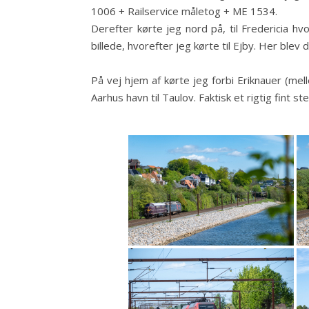
1006 + Railservice måletog + ME 1534.
Derefter kørte jeg nord på, til Fredericia hv
billede, hvorefter jeg kørte til Ejby. Her blev
På vej hjem af kørte jeg forbi Eriknauer (m
Aarhus havn til Taulov. Faktisk et rigtig fint st