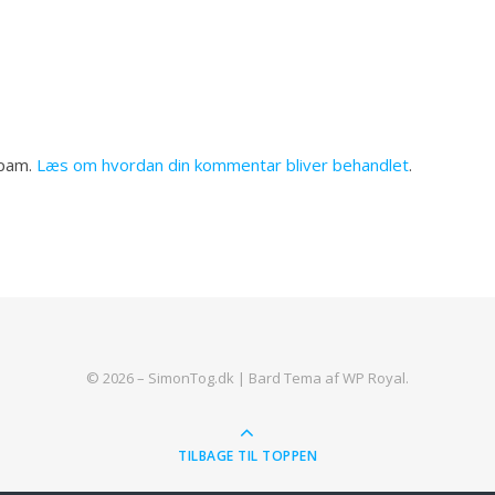
spam.
Læs om hvordan din kommentar bliver behandlet
.
© 2026 – SimonTog.dk |
Bard Tema af
WP Royal
.
TILBAGE TIL TOPPEN