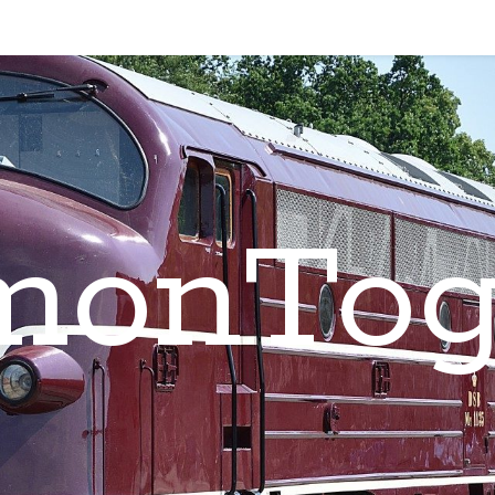
monTog