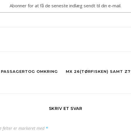
Abonner for at få de seneste indlæg sendt til din e-mail.
G PASSAGERTOG OMKRING
MX 26(TØRFISKEN) SAMT Z7
SKRIV ET SVAR
 felter er markeret med
*