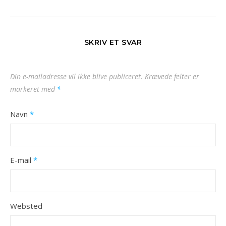
SKRIV ET SVAR
Din e-mailadresse vil ikke blive publiceret.
Krævede felter er
markeret med
*
Navn
*
E-mail
*
Websted