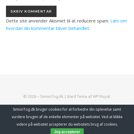
Dette site anvender Akismet til at reducere spam.
Læs om
hvordan din kommentar bliver behandlet
.
© 2026 – SimonTog.dk |
Bard Tema af
WP Royal
.
SimonTog.dk bruger cookies for at forbedre din oplevelse samt
vurdere brugen af de enkelte elementer på websitet. Ved at klikke
TILBAGE TIL TOPPEN
Abonner
videre på websitet accepterer du websitets brug af cookies.
Jeg accepterer