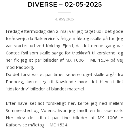
DIVERSE – 02-05-2025
4. maj 2025
Fredag eftermiddag den 2. maj var jeg taget ud i det gode
forårsvejr, da Railservice´s årlige måletog skulle på tur. Jeg
var startet ud ved Kolding Fjord, da det denne gang var
Contec Rail som skulle sørge for trækkraft til kørslerne, og
her fik jeg et par billeder af MX 1006 + ME 1534 på vej
mod Padborg.
Da det først var et par timer senere toget skulle afgår fra
Padborg, kørte jeg til Kavslunde hvor det blev til lidt
“tidsfordriv” billeder af blandet materiel.
Efter have set lidt forskelligt her, kørte jeg ned mellem
Sommersted og Vojens, hvor jeg fandt en fin rapsmark.
Her blev det til et par fine billeder af MX 1006 +
Railservice måletog + ME 1534.